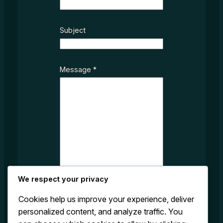
E
Subject
m
a
i
l
Message
*
M
e
s
s
a
g
e
N
a
We respect your privacy
m
e
Cookies help us improve your experience, deliver
personalized content, and analyze traffic. You
Submit