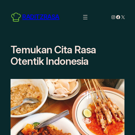
Skip
to
RADITZRASA
Instagram
Facebo
X
content
Temukan Cita Rasa
Otentik Indonesia