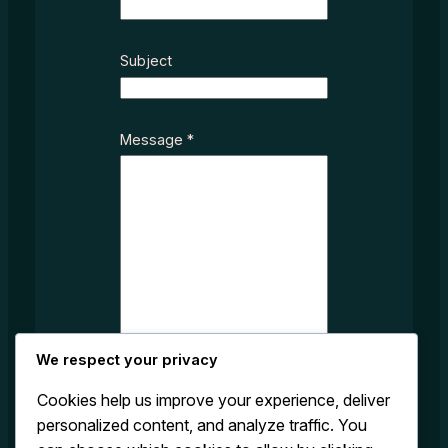
E
Subject
m
a
i
l
Message
*
N
a
m
e
S
u
b
j
e
We respect your privacy
c
t
Cookies help us improve your experience, deliver
personalized content, and analyze traffic. You
Submit