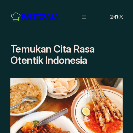
Skip
to
RADITZRASA
Instagram
Facebo
X
content
Temukan Cita Rasa
Otentik Indonesia