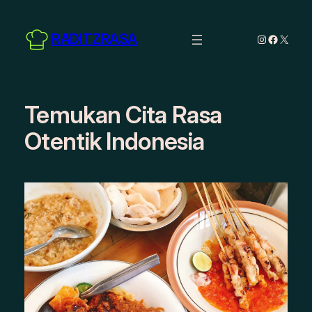
Skip
to
RADITZRASA
Instagram
Facebo
X
content
Temukan Cita Rasa
Otentik Indonesia