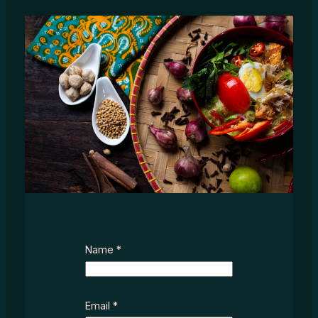
Name
*
S
Email
*
u