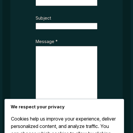
b
j
e
Subject
c
t
M
Message
*
e
s
s
a
g
e
N
a
m
e
We respect your privacy
Cookies help us improve your experience, deliver
personalized content, and analyze traffic. You
Submit