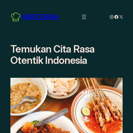
Skip
to
RADITZRASA
Instagram
Facebo
X
content
Temukan Cita Rasa
Otentik Indonesia