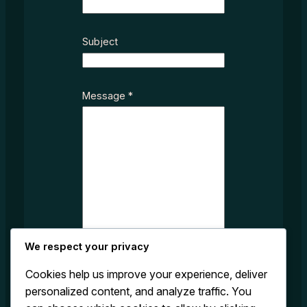
c
t
N
Subject
a
m
e
Message
*
M
e
s
s
a
g
e
We respect your privacy
Cookies help us improve your experience, deliver
personalized content, and analyze traffic. You
Submit