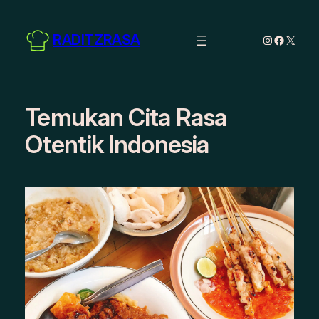
Skip
to
RADITZRASA
Instagram
Facebo
X
content
Temukan Cita Rasa
Otentik Indonesia