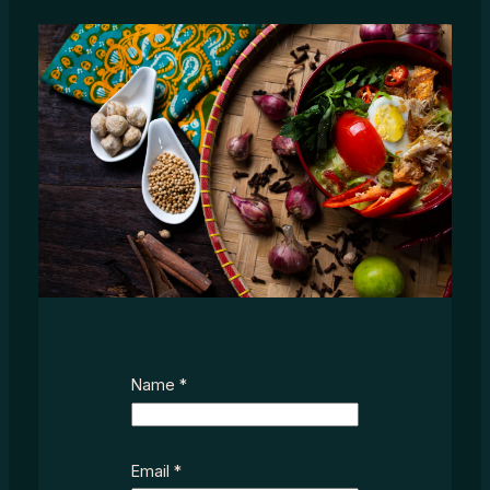
*
Name
*
S
u
b
j
Email
*