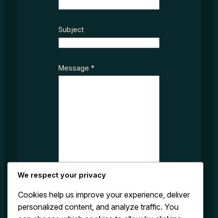
e
c
t
Subject
M
e
s
Message
*
s
a
g
e
We respect your privacy
Cookies help us improve your experience, deliver
personalized content, and analyze traffic. You
Submit