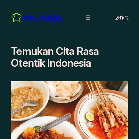
Skip
to
RADITZRASA
Instagram
Facebo
X
content
Temukan Cita Rasa
Otentik Indonesia