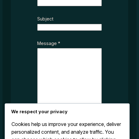
c
t
*
Subject
S
u
b
Message
*
j
e
c
t
We respect your privacy
Cookies help us improve your experience, deliver
personalized content, and analyze traffic. You
Submit