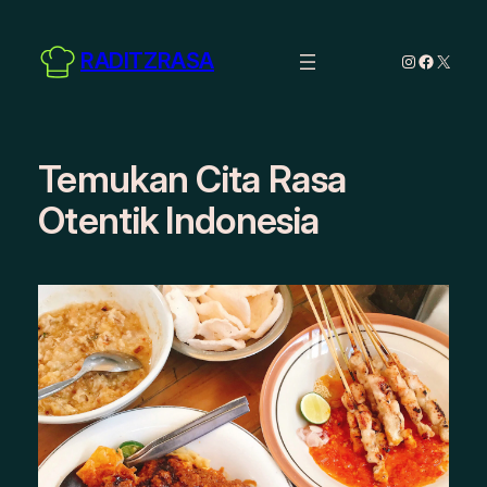
Skip
to
RADITZRASA
Instagram
Facebo
X
content
Temukan Cita Rasa
Otentik Indonesia