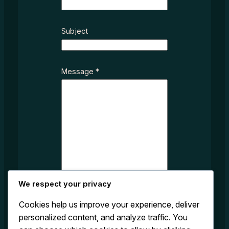
Subject
M
Message
*
e
s
s
a
g
e
S
u
b
j
We respect your privacy
e
Cookies help us improve your experience, deliver
c
personalized content, and analyze traffic. You
t
Submit
M