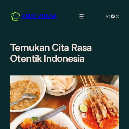
Skip
to
RADITZRASA
Instagram
Facebo
X
content
Temukan Cita Rasa
Otentik Indonesia