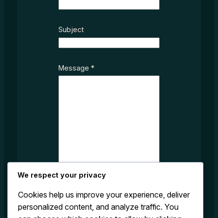
*
Subject
*
E
m
a
Message
*
i
l
We respect your privacy
Cookies help us improve your experience, deliver
personalized content, and analyze traffic. You
Submit