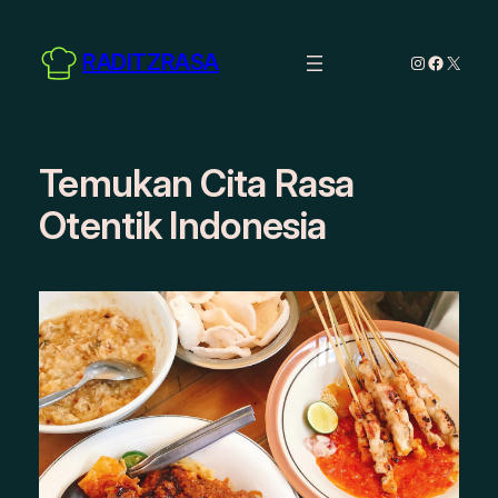
Skip
to
RADITZRASA
Instagram
Facebo
X
content
Temukan Cita Rasa
Otentik Indonesia