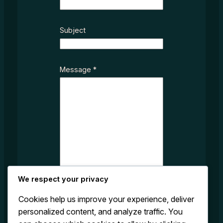
Subject
N
Message
*
a
m
e
M
e
s
s
a
g
e
We respect your privacy
*
Cookies help us improve your experience, deliver
personalized content, and analyze traffic. You
Submit