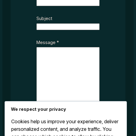
*
Subject
N
a
m
e
Message
*
S
u
b
j
e
c
t
We respect your privacy
Cookies help us improve your experience, deliver
personalized content, and analyze traffic. You
Submit