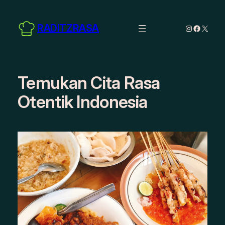
Skip
to
RADITZRASA
Instagram
Facebo
X
content
Temukan Cita Rasa
Otentik Indonesia