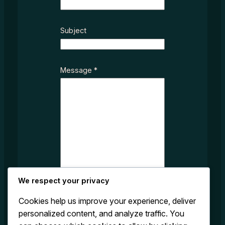
c
t
N
Subject
a
m
e
Message
*
*
We respect your privacy
Cookies help us improve your experience, deliver
personalized content, and analyze traffic. You
Submit