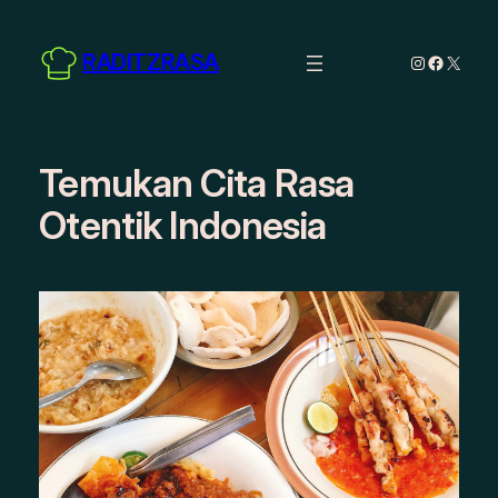
Skip
to
RADITZRASA
Instagram
Facebo
X
content
Temukan Cita Rasa
Otentik Indonesia