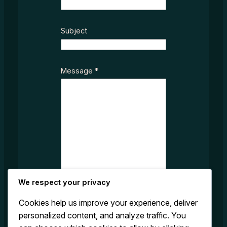
b
j
e
Subject
c
t
*
Message
*
E
m
a
i
l
We respect your privacy
Cookies help us improve your experience, deliver
personalized content, and analyze traffic. You
Submit