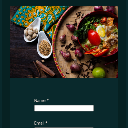
Name
*
S
Email
*
u