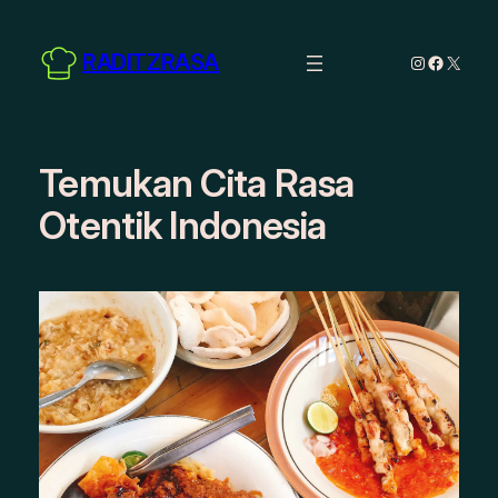
Skip
to
RADITZRASA
Instagram
Facebo
X
content
Temukan Cita Rasa
Otentik Indonesia