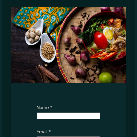
*
Name
*
N
a
m
e
Email
*