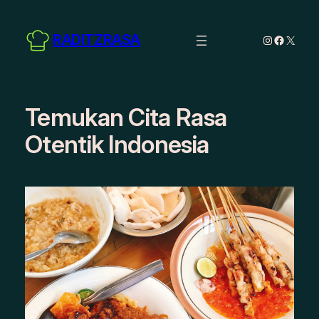
Skip
to
RADITZRASA
Instagram
Facebo
X
content
Temukan Cita Rasa
Otentik Indonesia