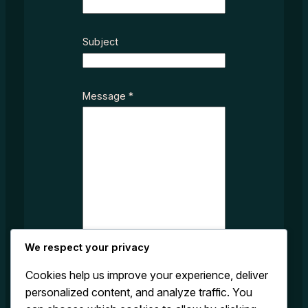
S
u
b
Subject
j
e
c
Message
*
t
We respect your privacy
Cookies help us improve your experience, deliver
personalized content, and analyze traffic. You
Submit